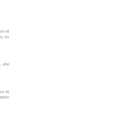
ion et
es, en
, elle
eux et
tation