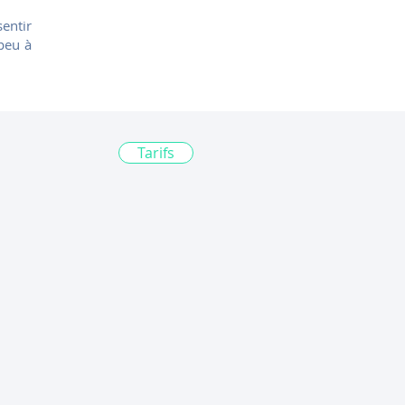
sentir
peu à
Tarifs