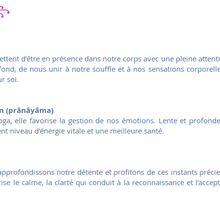
꧂
ttent d’être en présence dans notre corps avec une pleine attent
fond, de nous unir à notre souffle et à nos sensations corporell
r soi.
on (prânâyâma)
oga, elle favorise la gestion de nos émotions. Lente et profonde
nt niveau d’énergie vitale et une meilleure santé.
approfondissons notre détente et profitons de ces instants préci
ise le calme, la clarté qui conduit à la reconnaissance et l’accep